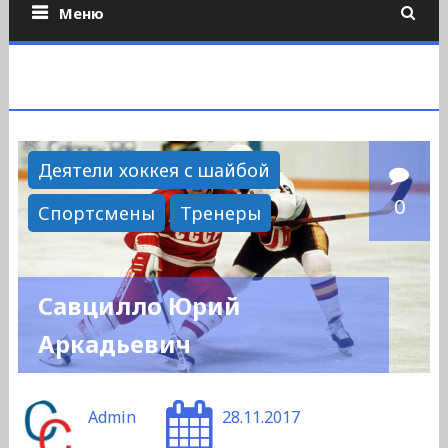
Меню
Деятели хоккея с шайбой
0
Спортсмены
Тренеры
Савцилло Юрий
Аркадьевич
Admin
28.11.2017