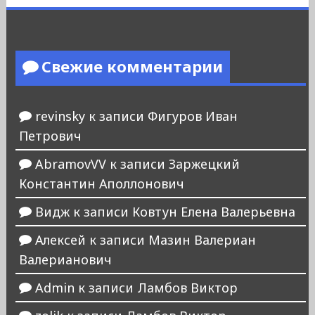
Свежие комментарии
revinsky
к записи
Фигуров Иван
Петрович
AbramovVV
к записи
Заржецкий
Константин Аполлонович
Видж
к записи
Ковтун Елена Валерьевна
Алексей
к записи
Мазин Валериан
Валерианович
Admin
к записи
Ламбов Виктор