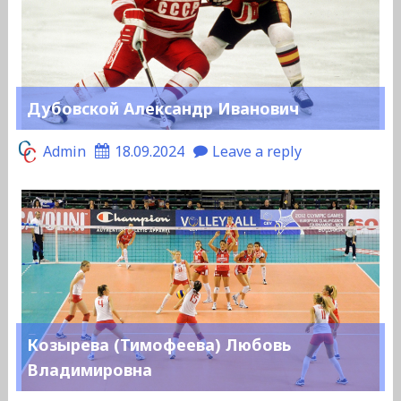
Дубовской Александр Иванович
Admin
18.09.2024
Leave a reply
Козырева (Тимофеева) Любовь
Владимировна