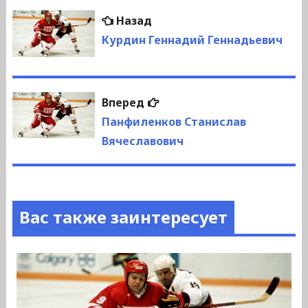
Навигация
Предыдущая
Назад
по
запись:
Курдин Геннадий Геннадьевич
записям
Следующая
Вперед
запись:
Панфиленков Станислав
Вячеславович
Вас также заинтересует