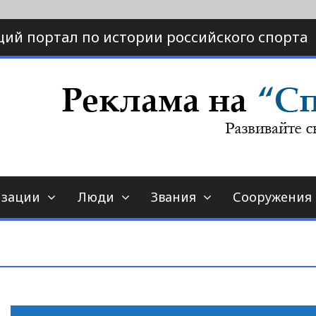
ий портал по истории российского спорта
ртал по истории спорта
порт-страна.ру
изации
Люди
Звания
Сооружения