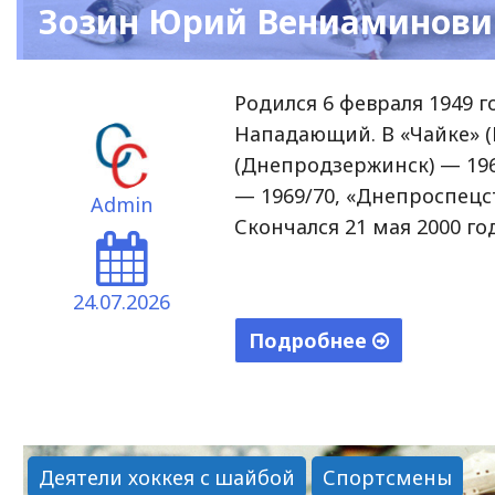
Зозин Юрий Вениаминови
Родился 6 февраля 1949 г
Нападающий. В «Чайке» (
(Днепродзержинск) — 1967
— 1969/70, «Днепроспецст
Admin
Скончался 21 мая 2000 го
24.07.2026
Подробнее
"Зозин
Юрий
Вениаминович"
Деятели хоккея с шайбой
Спортсмены