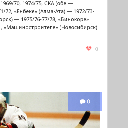
969/70, 1974/75, СКА (обе —
1/72, «Енбеке» (Алма-Ата) — 1972/73-
горск) — 1975/76-77/78, «Бинокоре»
81, «Машиностроителе» (Новосибирск)
0
0