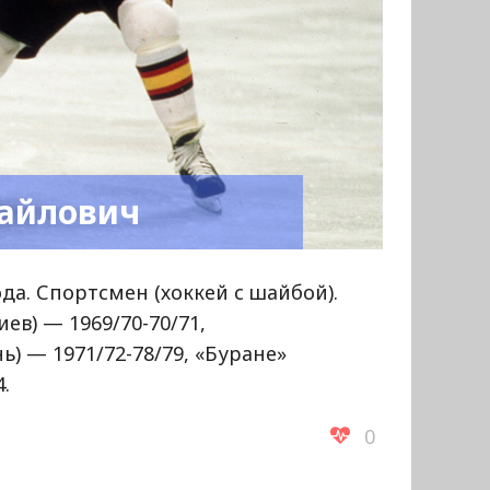
айлович
ода. Спортсмен (хоккей с шайбой).
ев) — 1969/70-70/71,
ь) — 1971/72-78/79, «Буране»
.
0