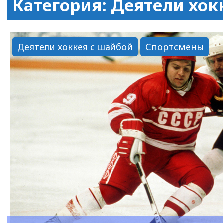
Категория: Деятели хок
Деятели хоккея с шайбой
Спортсмены