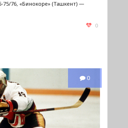
5-75/76, «Бинокоре» (Ташкент) —
0
0