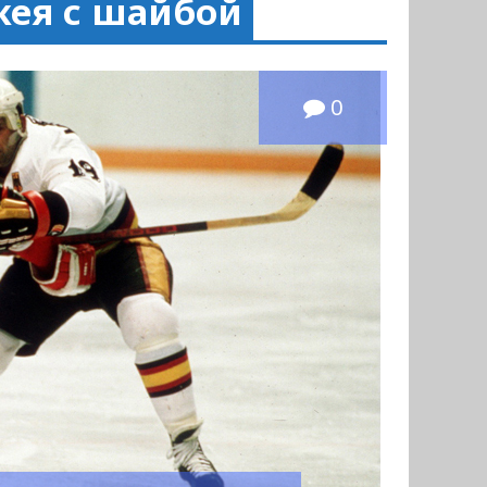
кея с шайбой
0