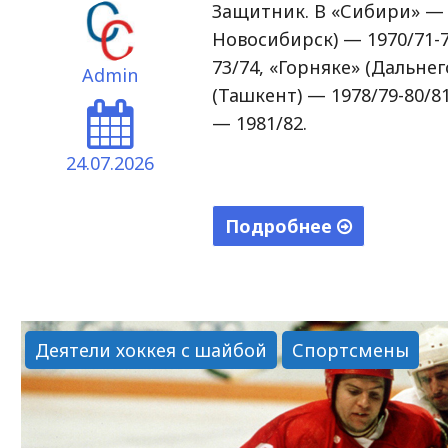
Защитник. В «Сибири» — 1
Новосибирск) — 1970/71-7
73/74, «Горняке» (Дальне
Admin
(Ташкент) — 1978/79-80/
— 1981/82.
24.07.2026
Подробнее
"Форш
Виктор
Эдуардович"
Деятели хоккея с шайбой
Спортсмены