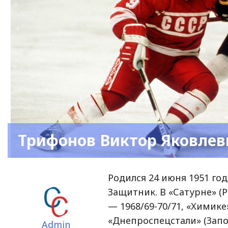
Трифонов Виктор Яковлев
Родился 24 июня 1951 год
Защитник. В «Сатурне» (Р
— 1968/69-70/71, «Химике
«Днепроспецстали» (Запор
Admin