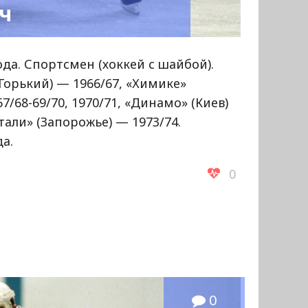
ч
ода. Спортсмен (хоккей с шайбой).
Горький) — 1966/67, «Химике»
/68-69/70, 1970/71, «Динамо» (Киев)
али» (Запорожье) — 1973/74.
да.
0
0