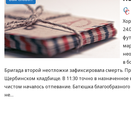
Хор
24.
фут
мар
нео
в б
Бригада второй неотложки зафиксировала смерть. П
Щербинском кладбище. В 11:30 точно в назначенное
чистом началось отпевание. Батюшка благообразного 
не…