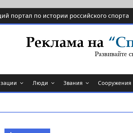
ий портал по истории российского спорта
ртал по истории спорта
порт-страна.ру
изации
Люди
Звания
Сооружения