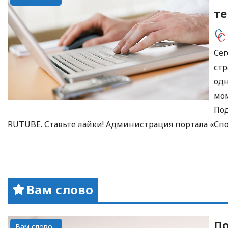
те
Сег
стр
одн
мом
Под
RUTUBE. Ставьте лайки! Администрация портала «Спорт
Вам слово
По
Вам слово...