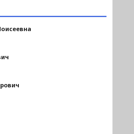
Моисеевна
вич
дрович