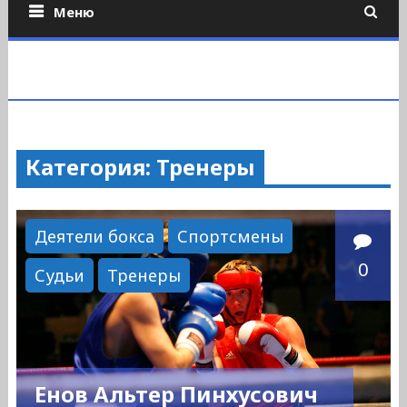
Меню
Категория: Тренеры
Деятели бокса
Спортсмены
0
Судьи
Тренеры
Енов Альтер Пинхусович