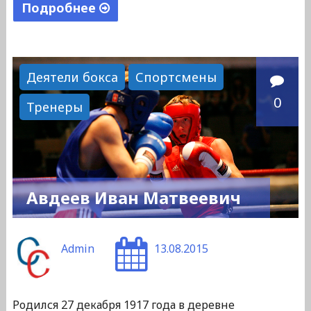
Подробнее
"Сегалович
Лев
Мордухович"
Деятели бокса
Спортсмены
0
Тренеры
Авдеев Иван Матвеевич
Admin
13.08.2015
Родился 27 декабря 1917 года в деревне