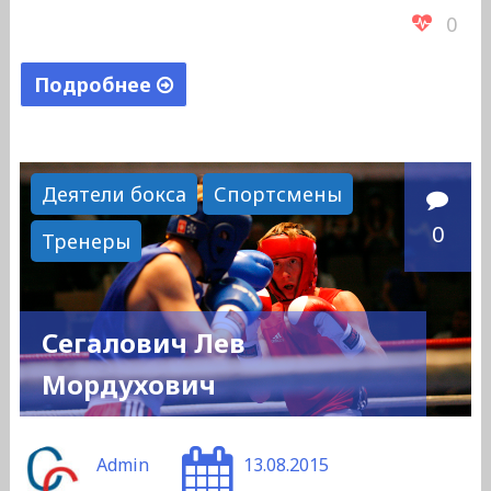
0
Подробнее
"Алныкин
Олег
Васильевич"
Деятели бокса
Спортсмены
0
Тренеры
Сегалович Лев
Мордухович
Admin
13.08.2015