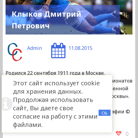
Клыков Дмитрий
Петрович
Admin
11.08.2015
Родился 22 сентября 1911 года в Москве.
Спортсмен (регби), тренер. Участник чемпионатов
Этот сайт использует cookie
СССР (1936-39). Участник Великой Отечественной
для хранения данных.
войны. Награжден медалью «За оборону Москвы».
Продолжая использовать
Скончался 27 мая 2002 года. Похоронен на
сайт, Вы даете свое
Востряковском кладбище в Москве. Фотографии ©
согласие на работу с этими
Денис Шабалин (Москва).
файлами.
0