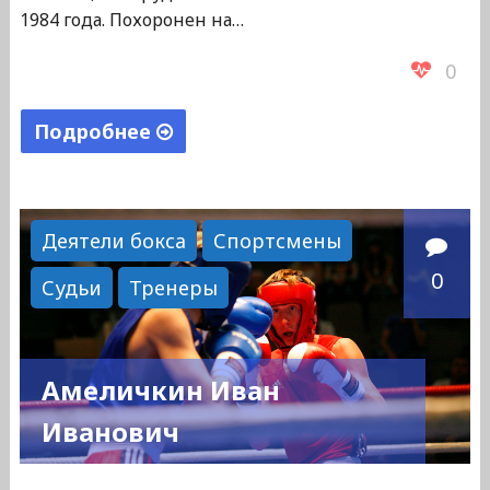
1984 года. Похоронен на…
0
Подробнее
"Френкин
Анатолий
Семенович"
Деятели бокса
Спортсмены
0
Судьи
Тренеры
Амеличкин Иван
Иванович