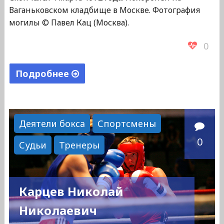
Ваганьковском кладбище в Москве. Фотография
могилы © Павел Кац (Москва).
0
Подробнее
"Целовальников
Сергей
Павлович"
Деятели бокса
Спортсмены
0
Судьи
Тренеры
Карцев Николай
Николаевич