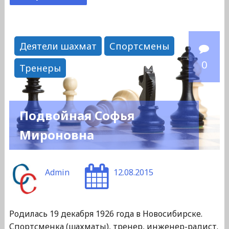
"Барышев
Борис
Павлович"
Деятели шахмат
Спортсмены
0
Тренеры
Подвойная Софья
Мироновна
Admin
12.08.2015
Родилась 19 декабря 1926 года в Новосибирске.
Спортсменка (шахматы), тренер, инженер-радист.