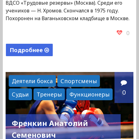
ВДСО «Трудовые резервы» (Москва). Среди его
учеников — Н. Хромов. Скончался в 1975 году.
Похоронен на Ваганьковском кладбище в Москве.
0
Подробнее
"Токаев
Константин
Павлович"
Деятели бокса
Спортсмены
0
Судьи
Тренеры
Функционеры
Френкин Анатолий
Семенович