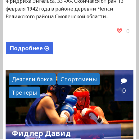
Фридриха Энгельса, 33 «А». Скончался от ран 13
февраля 1942 года в районе деревни Чепси
Велижского района Смоленской области.…
0
Подробнее
"Климов
Федор
Петрович"
Деятели бокса
Спортсмены
0
Тренеры
Фидлер Давид