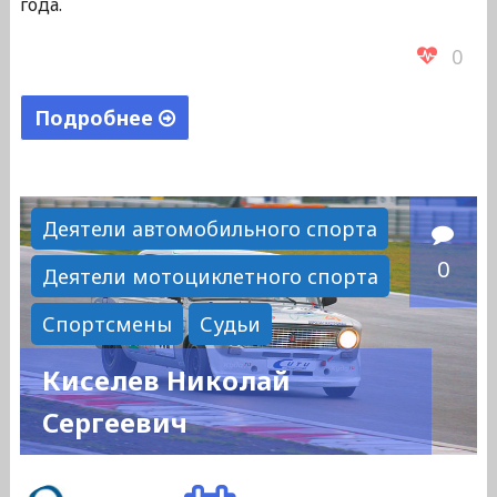
года.
0
Подробнее
"Шапошникова
Зоя
Сергеевна"
Деятели автомобильного спорта
0
Деятели мотоциклетного спорта
Спортсмены
Судьи
Киселев Николай
Сергеевич