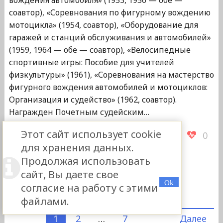
соавтор), «Соревнования по фигурному вождению
мотоцикла» (1954, соавтор), «Оборудование для
гаражей и станций обслуживания и автомобилей»
(1959, 1964 — обе — соавтор), «Велосипедные
спортивные игры: Пособие для учителей
физкультуры» (1961), «Соревнования на мастерство
фигурного вождения автомобилей и мотоциклов:
Организация и судейство» (1962, соавтор).
Награжден Почетным судейским…
Этот сайт использует cookie
0
для хранения данных.
Продолжая использовать
Подробнее
сайт, Вы даете свое
"Березкин
согласие на работу с этими
Василий
файлами.
Иванович"
Пагинация
1
2
…
7
Далее