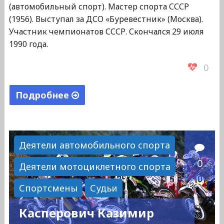
(автомобильный спорт). Мастер спорта СССР
(1956). Выступал за ДСО «Буревестник» (Москва).
Участник чемпионатов СССР. Скончался 29 июля
1990 года.
0
Подробнее
"Хватов
Вадим
Николаевич"
Деятели автомобильного спорта
0
Деятели мотоциклетного спорта
Спортсмены
Судьи
Касперович Казимир