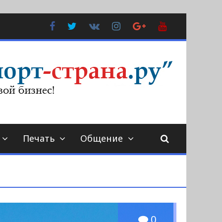
Facebook
Twitter
В
Instagram
Google
YouTube
Контакте
Plus
Печать
Общение
0