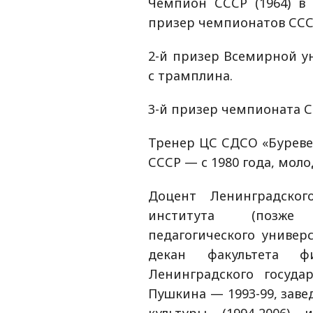
Чемпион СССР (1964) в
призер чемпионатов СССР 
2-й призер Всемирной ун
с трамплина.
3-й призер чемпионата С
Тренер ЦС СДСО «Буревес
СССР — с 1980 года, мол
Доцент Ленинградского
института (позже 
педагогического универс
декан факультета фи
Ленинградского госуда
Пушкина — 1993-99, зав