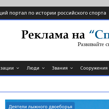
ий портал по истории российского спорта
ртал по истории спорта
порт-страна.ру
изации
Люди
Звания
Сооружения
Деятели лыжного двоеборья