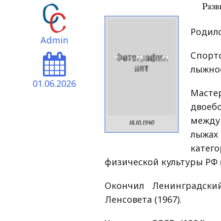
Родилс
Admin
Спорт
лыжное
01.06.2026
Маст
двое
между
18.10.1940
лыжах 
катег
физической культуры РФ (1
Окончил Ленинградски
Ленсовета (1967).