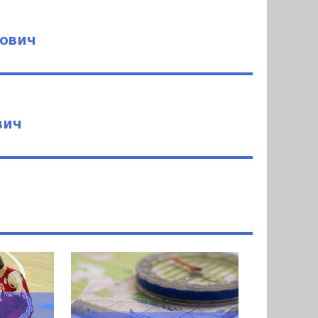
ович
вич