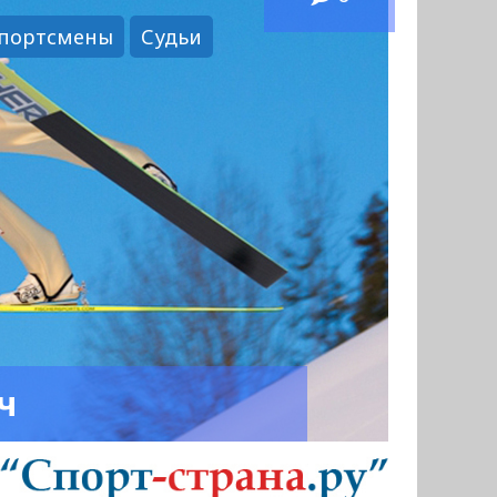
портсмены
Судьи
ч