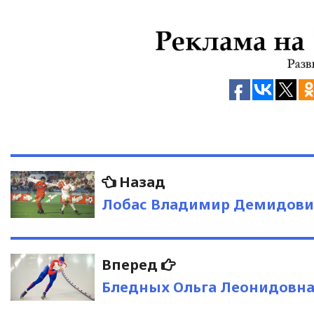
Навигация
Предыдущая
Назад
запись:
по
Лобас Владимир Демидов
записям
Следующая
Вперед
запись:
Бледных Ольга Леонидовн