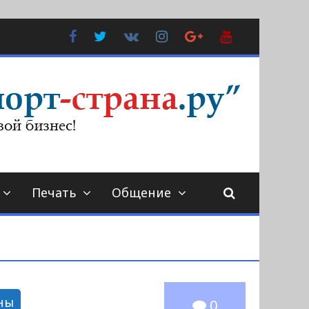
Facebook
Twitter
В
Instagram
Google
YouTube
Контакте
Plus
Печать
Общение
ны
0