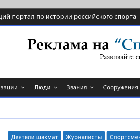
ий портал по истории российского спорта
ртал по истории спорта
порт-страна.ру
изации
Люди
Звания
Сооружения
Деятели шахмат
Журналисты
Спортсме