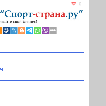
0
ич
а