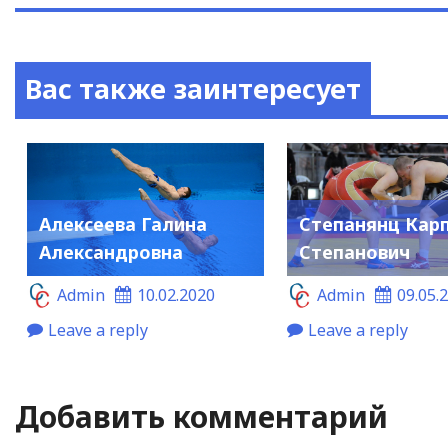
Вас также заинтересует
Алексеева Галина
Степанянц Кар
Александровна
Степанович
Admin
10.02.2020
Admin
09.05.
Leave a reply
Leave a reply
Добавить комментарий