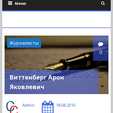
Меню
Журналисты
0
Виттенберг Арон
Яковлевич
Admin
18.08.2016