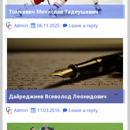
Томкевич Мечислав Тадеушевич
Admin
06.11.2025
Leave a reply
Дайреджиев Всеволод Леонидович
Admin
11.03.2016
Leave a reply