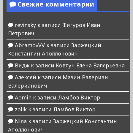
Свежие комментарии
revinsky
к записи
Фигуров Иван
Петрович
AbramovVV
к записи
Заржецкий
Константин Аполлонович
Видж
к записи
Ковтун Елена Валерьевна
Алексей
к записи
Мазин Валериан
Валерианович
Admin
к записи
Ламбов Виктор
zolik
к записи
Ламбов Виктор
Nina
к записи
Заржецкий Константин
Аполлонович