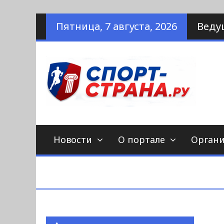
Наверх
Пятница, 7 августа, 2026
Веду
по
С
Новости
О портале
Орган