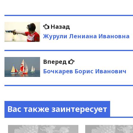
Навигация
Предыдущая
Назад
запись:
по
Журули Лениана Ивановна
записям
Следующая
Вперед
запись:
Бочкарев Борис Иванович
Вас также заинтересует