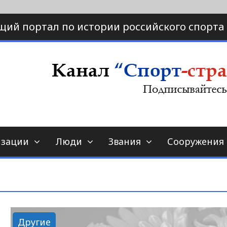
щий портал по истории российского спорта
ртал по истории спорта
порт-страна.ру
изации
Люди
Звания
Сооружения
Другие