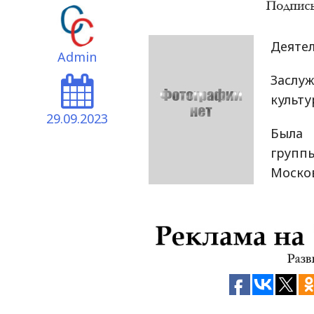
Деятел
Admin
Засл
культу
29.09.2023
Была 
групп
Москов