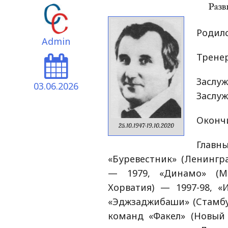
Родилс
Admin
Тренер
Засл
03.06.2026
Заслуж
Окончи
25.10.1947-19.10.2020
Глав
«Буревестник» (Ленингра
— 1979, «Динамо» (Мо
Хорватия) — 1997-98, «И
«Эджзаджибаши» (Стамбул
команд «Факел» (Новый 