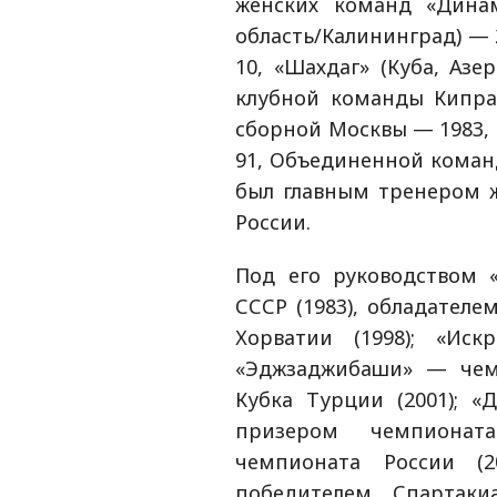
женских команд «Динам
область/Калининград) — 
10, «Шахдаг» (Куба, Азе
клубной команды Кипра
сборной Москвы — 1983, 
91, Объединенной команд
был главным тренером 
России.
Под его руководством 
СССР (1983), обладателе
Хорватии (1998); «Ис
«Эджзаджибаши» — чемп
Кубка Турции (2001); «
призером чемпионат
чемпионата России (
победителем Спартаки