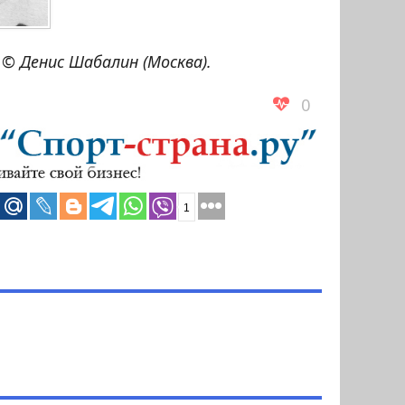
© Денис Шабалин (Москва).
0
1