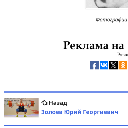
Фотографии 
Навигация
Предыдущая
Назад
запись:
по
Золоев Юрий Георгиевич