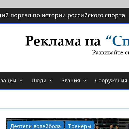
ий портал по истории российского спорта
ртал по истории спорта
порт-страна.ру
изации
Люди
Звания
Сооружения
Деятели волейбола
Тренеры