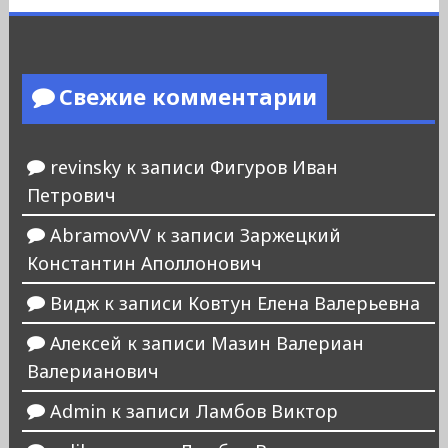
Свежие комментарии
revinsky
к записи
Фигуров Иван
Петрович
AbramovVV
к записи
Заржецкий
Константин Аполлонович
Видж
к записи
Ковтун Елена Валерьевна
Алексей
к записи
Мазин Валериан
Валерианович
Admin
к записи
Ламбов Виктор