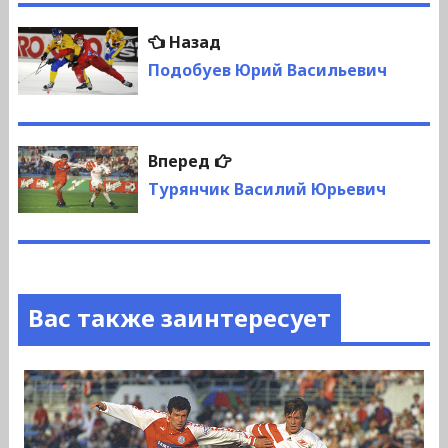
Навигация
Предыдущая
Назад
по
запись:
Подобуев Юрий Васильевич
записям
Следующая
Вперед
запись:
Турянчик Василий Юрьевич
Вас также заинтересует