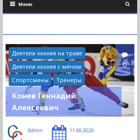
Меню
Деятели хоккея на траве
0
Деятели хоккея с мячом
Спортсмены
Тренеры
Конев Геннадий
Алексеевич
Admin
11.06.2026