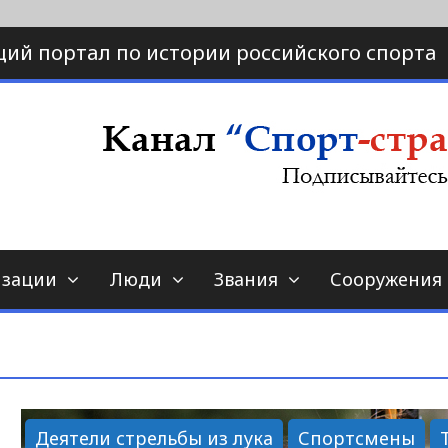
ий портал по истории российского спорта
ртал по истории спорта
порт-страна.ру
изации
Люди
Звания
Сооружения
Деятели стрельбы из лука
Спортсмены