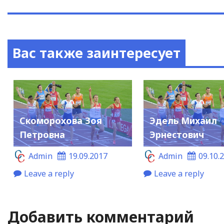
Вас также заинтересует
Скоморохова Зоя
Эдель Михаил
Петровна
Эрнестович
Admin
19.09.2017
Admin
09.10.
Leave a reply
Leave a reply
Добавить комментарий