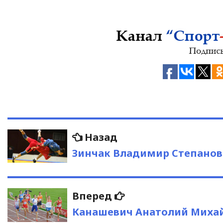
Навигация
Предыдущая
Назад
запись:
по
Зинчак Владимир Степано
записям
Следующая
Вперед
запись:
Канашевич Анатолий Миха