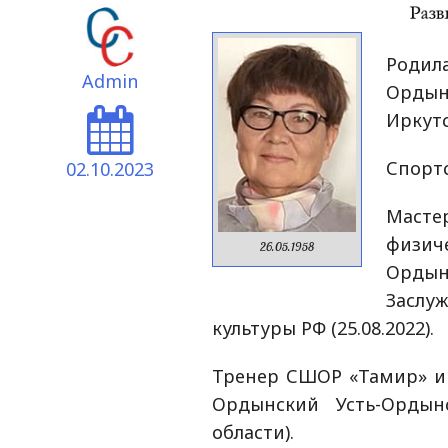
Родила
Admin
Ордын
Иркутс
Спортс
02.10.2023
Масте
физич
26.05.1958
Ордынс
Засл
культуры РФ (25.08.2022).
Тренер СШОР «Тамир» им
Ордынский Усть-Ордынс
области).