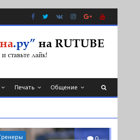
Facebook
Twitter
В
Instagram
Google
YouTube
Контакте
Plus
Печать
Общение
Тренеры
0