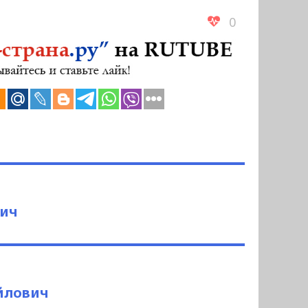
0
вич
йлович