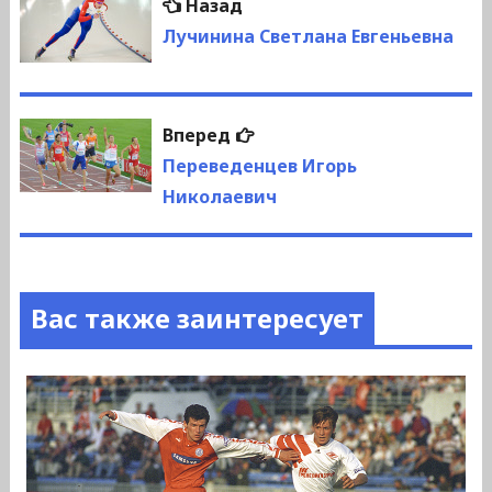
Предыдущая
Назад
по
запись:
Лучинина Светлана Евгеньевна
записям
Следующая
Вперед
запись:
Переведенцев Игорь
Николаевич
Вас также заинтересует