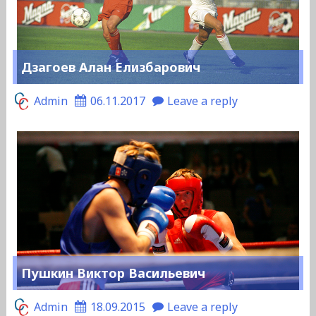
Дзагоев Алан Елизбарович
Admin
06.11.2017
Leave a reply
Пушкин Виктор Васильевич
Admin
18.09.2015
Leave a reply