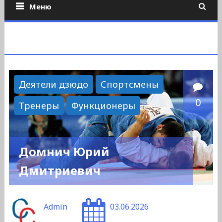
Меню
Деятели дзюдо
Спортсмены
0
Тренеры
Функционеры
Домнич Юрий
Дмитриевич
Admin
03.06.2026