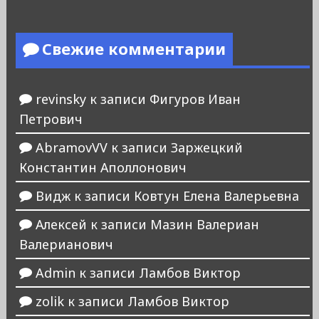
Свежие комментарии
revinsky
к записи
Фигуров Иван
Петрович
AbramovVV
к записи
Заржецкий
Константин Аполлонович
Видж
к записи
Ковтун Елена Валерьевна
Алексей
к записи
Мазин Валериан
Валерианович
Admin
к записи
Ламбов Виктор
zolik
к записи
Ламбов Виктор