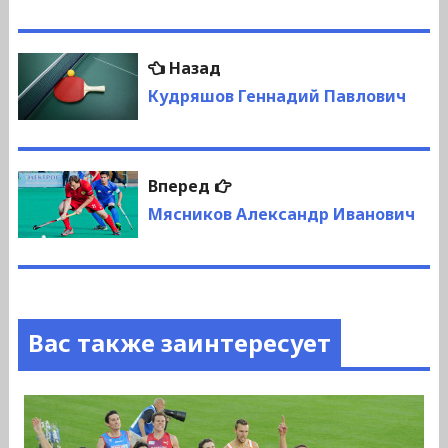
Навигация
Предыдущая
Назад
по
запись:
Кудряшов Геннадий Павлович
записям
Следующая
Вперед
запись:
Мясников Александр Иванович
Вас также заинтересует