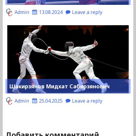
Admin
13.08.2024
Leave a reply
Шакирзянов Мидхат Сабирзянович
Admin
25.04.2025
Leave a reply
Добавить комментарий