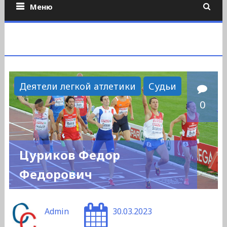
Меню
Деятели легкой атлетики
Судьи
0
Цуриков Федор
Федорович
Admin
30.03.2023