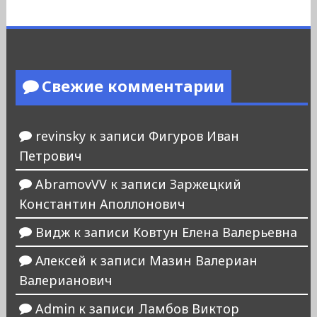
Свежие комментарии
revinsky
к записи
Фигуров Иван
Петрович
AbramovVV
к записи
Заржецкий
Константин Аполлонович
Видж
к записи
Ковтун Елена Валерьевна
Алексей
к записи
Мазин Валериан
Валерианович
Admin
к записи
Ламбов Виктор