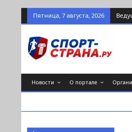
Наверх
Пятница, 7 августа, 2026
Веду
по
С
Новости
О портале
Орган