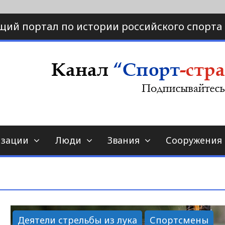
щий портал по истории российского спорта
ртал по истории спорта
порт-страна.ру
изации
Люди
Звания
Сооружения
Деятели стрельбы из лука
Спортсмены