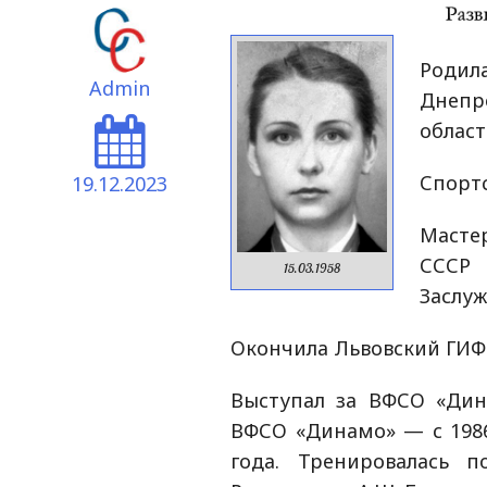
Роди
Admin
Днеп
област
Спортс
19.12.2023
Масте
СССР 
15.03.1958
Заслуж
Окончила Львовский ГИФК
Выступал за ВФСО «Дина
ВФСО «Динамо» — с 1986
года. Тренировалась п