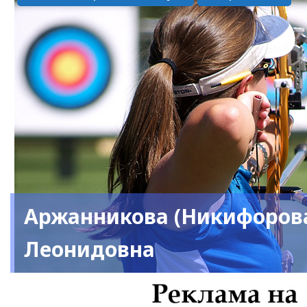
Аржанникова (Никифоров
Леонидовна