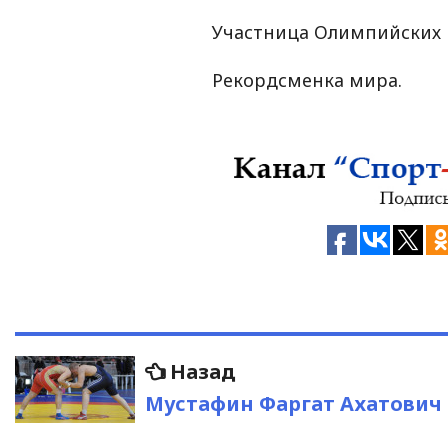
Участница Олимпийских иг
Рекордсменка мира.
Навигация
Предыдущая
Назад
запись:
по
Мустафин Фаргат Ахатович