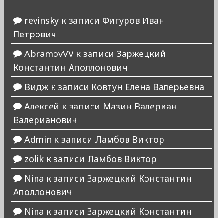
revinsky
к записи
Фигуров Иван
Петрович
AbramovVV
к записи
Заржецкий
Константин Аполлонович
Видж
к записи
Ковтун Елена Валерьевна
Алексей
к записи
Мазин Валериан
Валерианович
Admin
к записи
Ламбов Виктор
zolik
к записи
Ламбов Виктор
Nina
к записи
Заржецкий Константин
Аполлонович
Nina
к записи
Заржецкий Константин