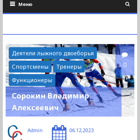
Меню
Деятели лыжного двоеборья
0
Спортсмены
Тренеры
Функционеры
Сорокин Владимир
Алексеевич
Admin
06.12.2023