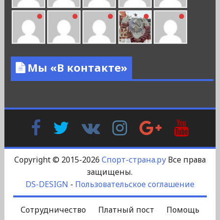
Мы «В контакте»
Facebook
Twitter
В
Instagram
Google
YouTu
Контакте
Plus
Copyright © 2015-2026
Спорт-страна.ру
Все права
защищены.
DS-DESIGN
-
Пользовательское соглашение
Сотрудничество
Платный пост
Помощь