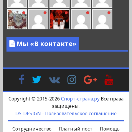
Мы «В контакте»
Facebook
Twitter
В
Instagram
Google
YouTu
Контакте
Plus
Copyright © 2015-2026
Спорт-страна.ру
Все права
защищены.
DS-DESIGN
-
Пользовательское соглашение
Сотрудничество
Платный пост
Помощь