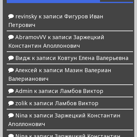
revinsky
к записи
Фигуров Иван
Петрович
AbramovVV
к записи
Заржецкий
Константин Аполлонович
Видж
к записи
Ковтун Елена Валерьевна
Алексей
к записи
Мазин Валериан
Валерианович
Admin
к записи
Ламбов Виктор
zolik
к записи
Ламбов Виктор
Nina
к записи
Заржецкий Константин
Аполлонович
Nina
к записи
Заржецкий Константин