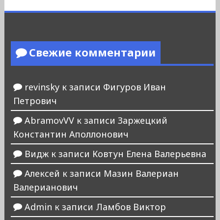
Свежие комментарии
revinsky
к записи
Фигуров Иван
Петрович
AbramovVV
к записи
Заржецкий
Константин Аполлонович
Видж
к записи
Ковтун Елена Валерьевна
Алексей
к записи
Мазин Валериан
Валерианович
Admin
к записи
Ламбов Виктор