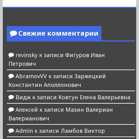
Свежие комментарии
revinsky
к записи
Фигуров Иван
Петрович
AbramovVV
к записи
Заржецкий
Константин Аполлонович
Видж
к записи
Ковтун Елена Валерьевна
Алексей
к записи
Мазин Валериан
Валерианович
Admin
к записи
Ламбов Виктор