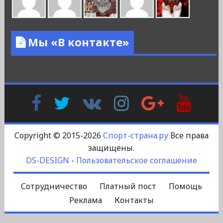
Мы «В контакте»
Facebook
Twitter
В
Instagram
Google
YouTu
Контакте
Plus
Copyright © 2015-2026
Спорт-страна.ру
Все права
защищены.
DS-DESIGN
-
Пользовательское соглашение
Сотрудничество
Платный пост
Помощь
Реклама
Контакты