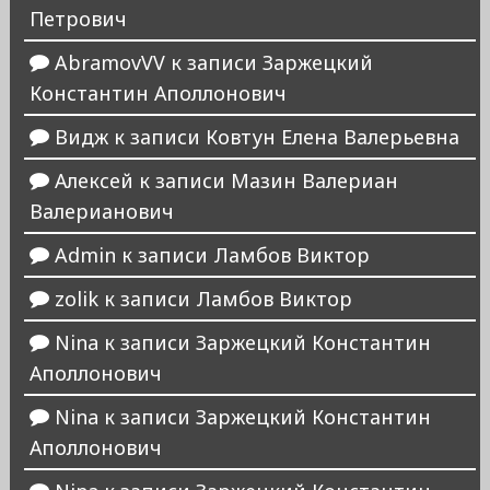
Петрович
AbramovVV
к записи
Заржецкий
Константин Аполлонович
Видж
к записи
Ковтун Елена Валерьевна
Алексей
к записи
Мазин Валериан
Валерианович
Admin
к записи
Ламбов Виктор
zolik
к записи
Ламбов Виктор
Nina
к записи
Заржецкий Константин
Аполлонович
Nina
к записи
Заржецкий Константин
Аполлонович