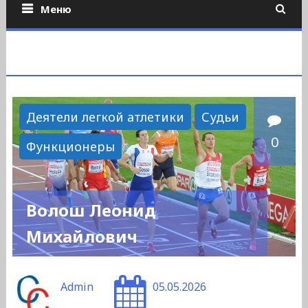
Меню
Деятели легкой атлетики
Судьи
0
Функционеры
Волош Леонид
Михайлович
Admin
05.05.2026