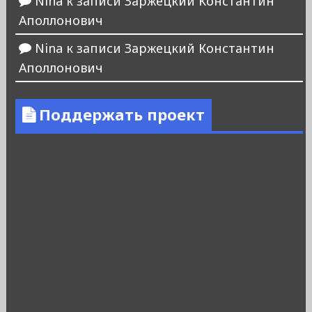
Nina
к записи
Заржецкий Константин
Аполлонович
Nina
к записи
Заржецкий Константин
Аполлонович
Поддержать проект