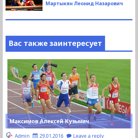
запись:
Мартыкян Леонид Назарович
Вас также заинтересует
Максимов Алексей Кузьмич
Admin
29.01.2016
Leave a reply