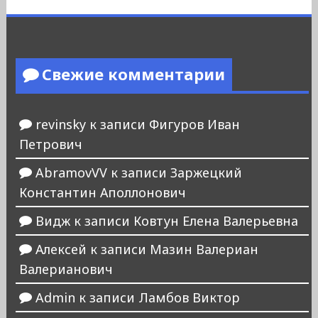
Свежие комментарии
revinsky
к записи
Фигуров Иван
Петрович
AbramovVV
к записи
Заржецкий
Константин Аполлонович
Видж
к записи
Ковтун Елена Валерьевна
Алексей
к записи
Мазин Валериан
Валерианович
Admin
к записи
Ламбов Виктор