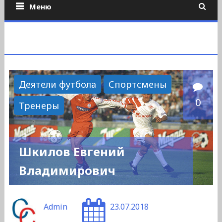
Меню
Деятели футбола
Спортсмены
0
Тренеры
Шкилов Евгений
Владимирович
Admin
23.07.2018