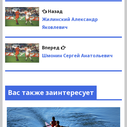
Навигация
Предыдущая
Назад
по
запись:
Жилинский Александр
Яковлевич
записям
Следующая
Вперед
запись:
Шмонин Сергей Анатольевич
Вас также заинтересует