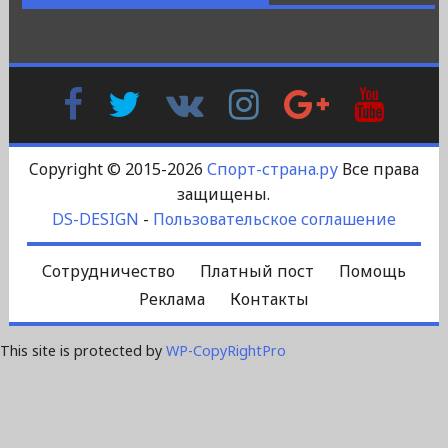
Facebook
Twitter
В
Instagram
Google
YouTu
Контакте
Plus
Copyright © 2015-2026
Спорт-страна.ру
Все права
защищены.
DS-DESIGN
-
Пользовательское соглашение
Сотрудничество
Платный пост
Помощь
Реклама
Контакты
This site is protected by
WP-CopyRightPro