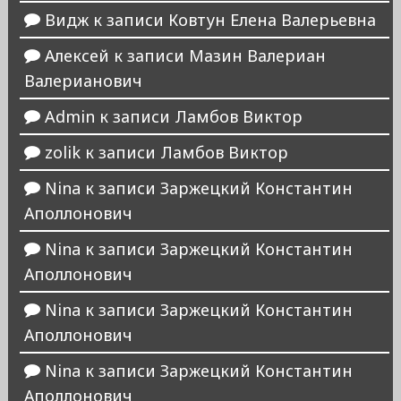
Видж
к записи
Ковтун Елена Валерьевна
Алексей
к записи
Мазин Валериан
Валерианович
Admin
к записи
Ламбов Виктор
zolik
к записи
Ламбов Виктор
Nina
к записи
Заржецкий Константин
Аполлонович
Nina
к записи
Заржецкий Константин
Аполлонович
Nina
к записи
Заржецкий Константин
Аполлонович
Nina
к записи
Заржецкий Константин
Аполлонович