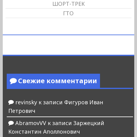
ШОРТ-ТРЕК
ГТО
Свежие комментарии
revinsky
к записи
Фигуров Иван
Петрович
AbramovVV
к записи
Заржецкий
Константин Аполлонович