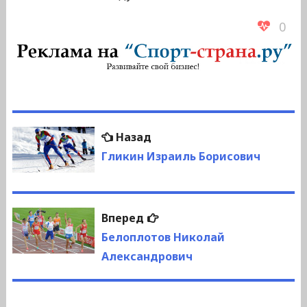
0
Навигация
Предыдущая
Назад
по
запись:
Гликин Израиль Борисович
записям
Следующая
Вперед
запись:
Белоплотов Николай
Александрович