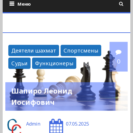
Меню
Деятели шахмат
Спортсмены
0
Судьи
Функционеры
Шапиро Леонид
Иосифович
Admin
07.05.2025