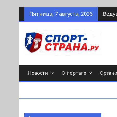
Наверх
Пятница, 7 августа, 2026
Веду
по
С
Новости
О портале
Орган