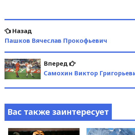
Навигация
Предыдущая
Назад
запись:
по
Пашков Вячеслав Прокофьевич
записям
Следующая
Вперед
запись:
Самохин Виктор Григорьев
Вас также заинтересует