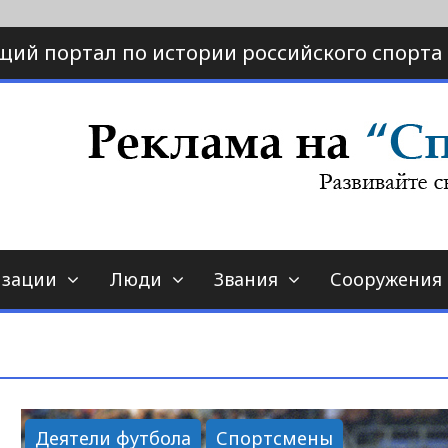
щий портал по истории российского спорта
ртал по истории спорта
порт-страна.ру
изации
Люди
Звания
Сооружения
Деятели футбола
Спортсмены