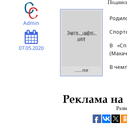
Родилс
Admin
Спорт
В «Сп
07.05.2020
(Махач
В чемп
__.__.1931