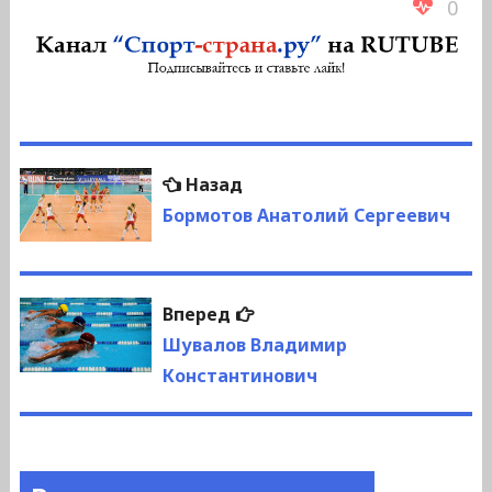
0
Навигация
Предыдущая
Назад
по
запись:
Бормотов Анатолий Сергеевич
записям
Следующая
Вперед
запись:
Шувалов Владимир
Константинович