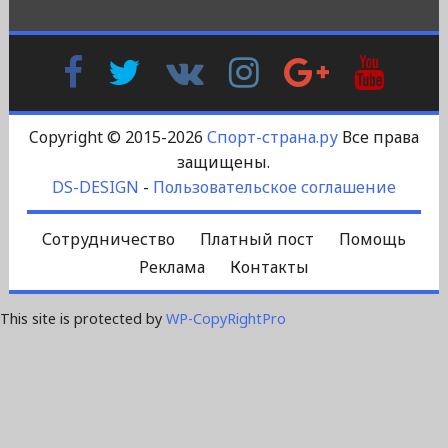
Facebook
Twitter
В
Instagram
Google
YouTu
Контакте
Plus
Copyright © 2015-2026
Спорт-страна.ру
Все права
защищены.
DS-DESIGN
-
Пользовательское соглашение
Сотрудничество
Платный пост
Помощь
Реклама
Контакты
This site is protected by
WP-CopyRightPro