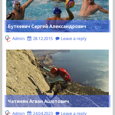
Буткевич Сергей Александрович
Admin
28.12.2015
Leave a reply
Чатинян Агван Ашотович
Admin
24.04.2023
Leave a reply