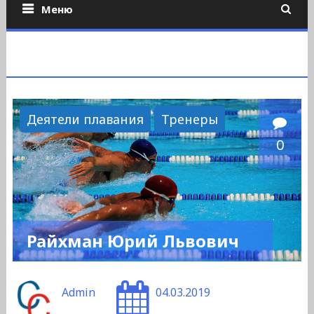
Меню
Деятели плавания
Тренеры
0
Райхман Юрий Львович
Admin
04.03.2019