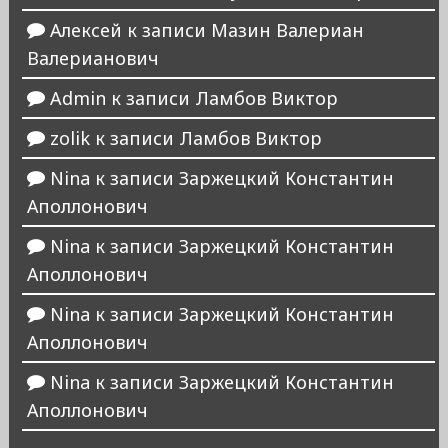
Алексей
к записи
Мазин Валериан
Валерианович
Admin
к записи
Ламбов Виктор
zolik
к записи
Ламбов Виктор
Nina
к записи
Заржецкий Константин
Аполлонович
Nina
к записи
Заржецкий Константин
Аполлонович
Nina
к записи
Заржецкий Константин
Аполлонович
Nina
к записи
Заржецкий Константин
Аполлонович