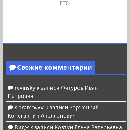
ГТО
Свежие комментарии
revinsky
к записи
Фигуров Иван
Петрович
AbramovVV
к записи
Заржецкий
Константин Аполлонович
Видж
к записи
Ковтун Елена Валерьевна