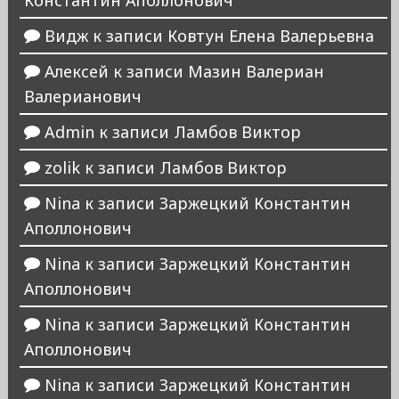
Константин Аполлонович
Видж
к записи
Ковтун Елена Валерьевна
Алексей
к записи
Мазин Валериан
Валерианович
Admin
к записи
Ламбов Виктор
zolik
к записи
Ламбов Виктор
Nina
к записи
Заржецкий Константин
Аполлонович
Nina
к записи
Заржецкий Константин
Аполлонович
Nina
к записи
Заржецкий Константин
Аполлонович
Nina
к записи
Заржецкий Константин