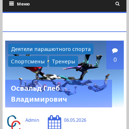
Меню
Деятели парашютного спорта
0
Спортсмены
Тренеры
Освальд Глеб
Владимирович
Admin
06.05.2026