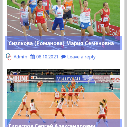
Сизякова (Романова) Мария Семеновна
Admin
08.10.2021
Leave a reply
Гидаспов Сергей Александрович