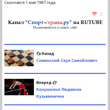
Скончался 1 мая 1987 года.
0
Навигация
Предыдущая
Назад
по
запись:
Соминский Саул Самойлович
записям
Следующая
Вперед
запись:
Конушкина Людмила
Кузьминична