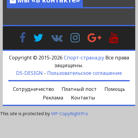
Facebook
Twitter
В
Instagram
Google
YouTu
Контакте
Plus
Copyright © 2015-2026
Спорт-страна.ру
Все права
защищены.
DS-DESIGN
-
Пользовательское соглашение
Сотрудничество
Платный пост
Помощь
Реклама
Контакты
This site is protected by
WP-CopyRightPro