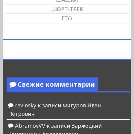
ШОРТ-ТРЕК
ГТО
Свежие комментарии
revinsky
к записи
Фигуров Иван
Петрович
AbramovVV
к записи
Заржецкий