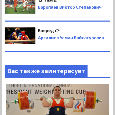
Назад
по
запись:
Воропаев Виктор Степанович
записям
Следующая
Вперед
запись:
Арсалиев Усман Байсагурович
Вас также заинтересует