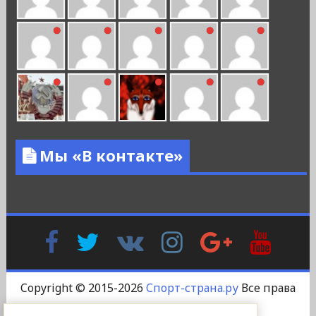
Мы «В контакте»
Facebook
Twitter
В
Instagram
Google
YouTu
Контакте
Plus
Copyright © 2015-2026
Спорт-страна.ру
Все права
защищены.