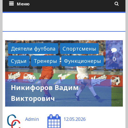
Меню
Деятели футбола
Спортсмены
0
Судьи
Тренеры
Функционеры
Никифоров Вадим
Викторович
Admin
12.05.2026