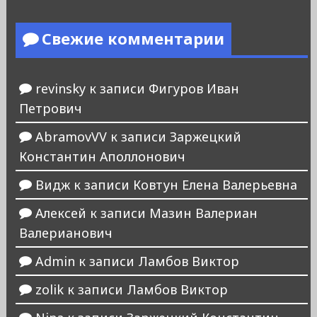
Свежие комментарии
revinsky
к записи
Фигуров Иван
Петрович
AbramovVV
к записи
Заржецкий
Константин Аполлонович
Видж
к записи
Ковтун Елена Валерьевна
Алексей
к записи
Мазин Валериан
Валерианович
Admin
к записи
Ламбов Виктор
zolik
к записи
Ламбов Виктор