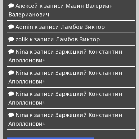
Алексей
к записи
Мазин Валериан
Валерианович
Admin
к записи
Ламбов Виктор
zolik
к записи
Ламбов Виктор
Nina
к записи
Заржецкий Константин
Аполлонович
Nina
к записи
Заржецкий Константин
Аполлонович
Nina
к записи
Заржецкий Константин
Аполлонович
Nina
к записи
Заржецкий Константин
Аполлонович