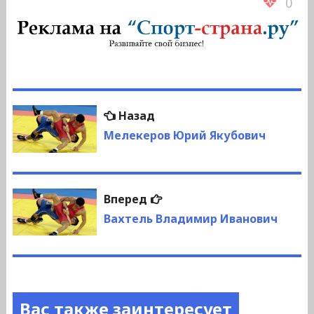
0
Навигация
Предыдущая
Назад
по
запись:
Мелекеров Юрий Якубович
записям
Следующая
Вперед
запись:
Вахтель Владимир Иванович
Вас также заинтересует