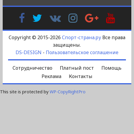
Facebook
Twitter
В
Instagram
Google
YouTu
Контакте
Plus
Copyright © 2015-2026
Спорт-страна.ру
Все права
защищены.
DS-DESIGN
-
Пользовательское соглашение
Сотрудничество
Платный пост
Помощь
Реклама
Контакты
This site is protected by
WP-CopyRightPro