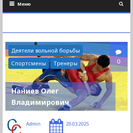
Меню
Деятели вольной борьбы
0
Спортсмены
Тренеры
Наниев Олег
Владимирович
Admin
20.03.2025