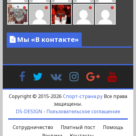
Мы «В контакте»
Facebook
Twitter
В
Instagram
Google
YouTu
Контакте
Plus
Copyright © 2015-2026
Спорт-страна.ру
Все права
защищены.
DS-DESIGN
-
Пользовательское соглашение
Сотрудничество
Платный пост
Помощь
Реклама
Контакты