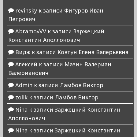
revinsky
к записи
Фигуров Иван
Петрович
AbramovVV
к записи
Заржецкий
Константин Аполлонович
Видж
к записи
Ковтун Елена Валерьевна
Алексей
к записи
Мазин Валериан
Валерианович
Admin
к записи
Ламбов Виктор
zolik
к записи
Ламбов Виктор
Nina
к записи
Заржецкий Константин
Аполлонович
Nina
к записи
Заржецкий Константин