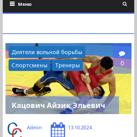
Меню
Деятели вольной борьбы
0
Спортсмены
Тренеры
Кацович Айзик Эльевич
Admin
13.10.2024