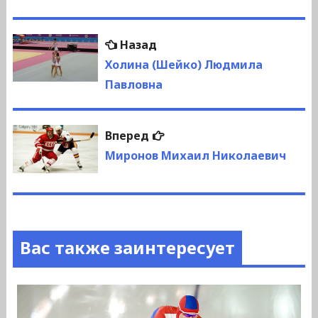
Навигация
Предыдущая
Назад
по
запись:
Холина (Шейко) Людмила
Павловна
записям
Следующая
Вперед
запись:
Миронов Михаил Николаевич
Вас также заинтересует