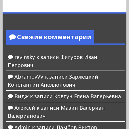
Свежие комментарии
revinsky
к записи
Фигуров Иван
Петрович
AbramovVV
к записи
Заржецкий
Константин Аполлонович
Видж
к записи
Ковтун Елена Валерьевна
Алексей
к записи
Мазин Валериан
Валерианович
Admin
к записи
Ламбов Виктор