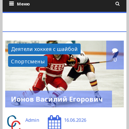
Меню
Деятели хоккея с шайбой
0
Спортсмены
Ионов Василий Егорович
Admin
16.06.2026