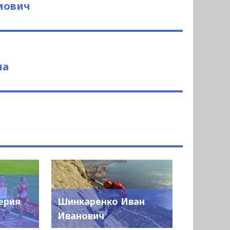
мович
на
ерия
Шинкаренко Иван
Иванович