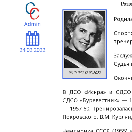
Родила
Admin
Спорт
тренер
24.02.2022
Заслу
Судья 
05.10.1931-12.02.2022
Окончи
В ДСО «Искра» и СДСО 
СДСО «Буревестник» — 19
— 1957-60. Тренировалась
Покровского, В.М. Курлян
Чемпионка СССР (1955) 