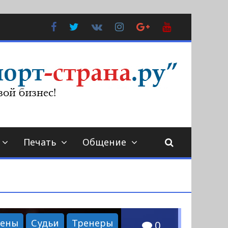
Facebook
Twitter
В
Instagram
Google
YouTube
Контакте
Plus
Печать
Общение
мены
Судьи
Тренеры
0