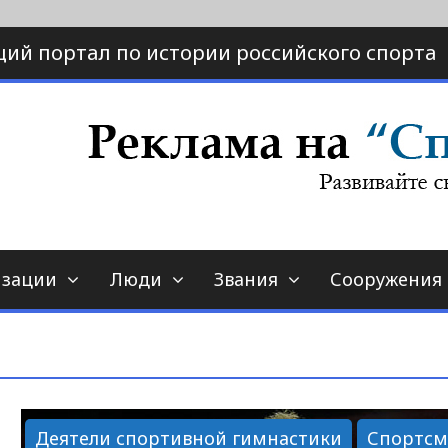
ий портал по истории российского спорта
ртал по истории спорта
порт-страна.ру
изации
Люди
Звания
Сооружения
Деятели спортивной гимнастики
Спортс