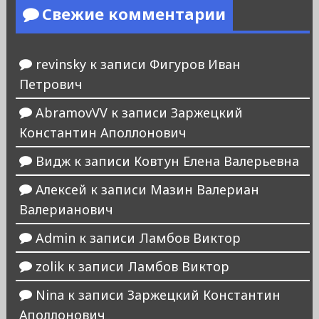
Свежие комментарии
revinsky
к записи
Фигуров Иван
Петрович
AbramovVV
к записи
Заржецкий
Константин Аполлонович
Видж
к записи
Ковтун Елена Валерьевна
Алексей
к записи
Мазин Валериан
Валерианович
Admin
к записи
Ламбов Виктор
zolik
к записи
Ламбов Виктор
Nina
к записи
Заржецкий Константин
Аполлонович