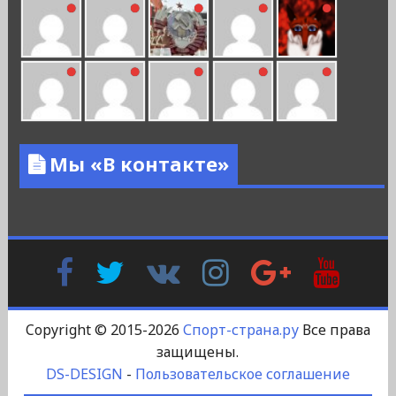
Мы «В контакте»
Facebook
Twitter
В
Instagram
Google
YouTu
Контакте
Plus
Copyright © 2015-2026
Спорт-страна.ру
Все права
защищены.
DS-DESIGN
-
Пользовательское соглашение