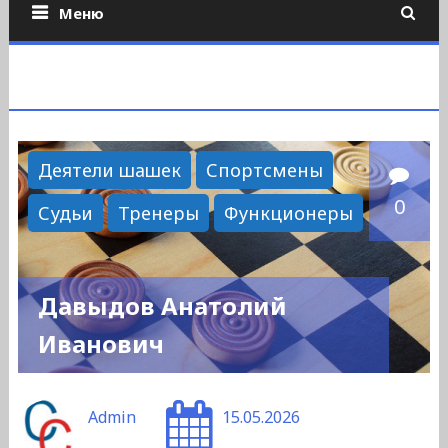
Меню
Деятели шашек
Спортсмены
0
Судьи
Тренеры
Функционеры
Давыдов Анатолий
Иванович
Admin
15.05.2026