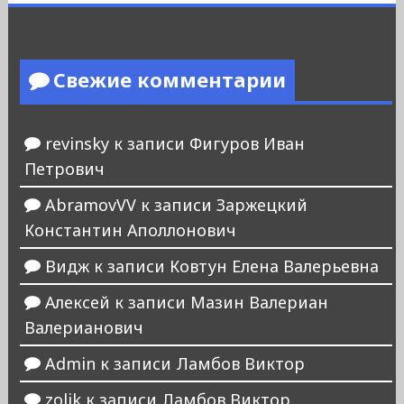
Свежие комментарии
revinsky
к записи
Фигуров Иван
Петрович
AbramovVV
к записи
Заржецкий
Константин Аполлонович
Видж
к записи
Ковтун Елена Валерьевна
Алексей
к записи
Мазин Валериан
Валерианович
Admin
к записи
Ламбов Виктор
zolik
к записи
Ламбов Виктор