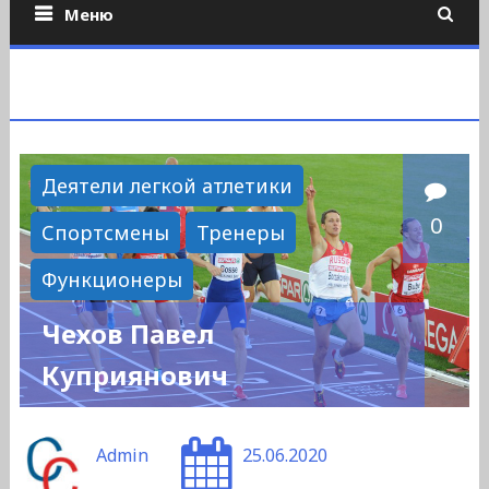
Меню
Деятели легкой атлетики
0
Спортсмены
Тренеры
Функционеры
Чехов Павел
Куприянович
Admin
25.06.2020