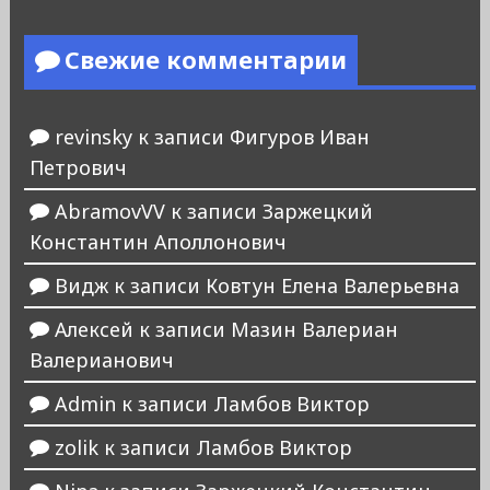
Свежие комментарии
revinsky
к записи
Фигуров Иван
Петрович
AbramovVV
к записи
Заржецкий
Константин Аполлонович
Видж
к записи
Ковтун Елена Валерьевна
Алексей
к записи
Мазин Валериан
Валерианович
Admin
к записи
Ламбов Виктор
zolik
к записи
Ламбов Виктор