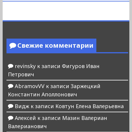
Свежие комментарии
revinsky
к записи
Фигуров Иван
Петрович
AbramovVV
к записи
Заржецкий
Константин Аполлонович
Видж
к записи
Ковтун Елена Валерьевна
Алексей
к записи
Мазин Валериан
Валерианович