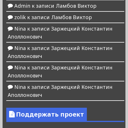
Admin
к записи
Ламбов Виктор
zolik
к записи
Ламбов Виктор
Nina
к записи
Заржецкий Константин
Аполлонович
Nina
к записи
Заржецкий Константин
Аполлонович
Nina
к записи
Заржецкий Константин
Аполлонович
Nina
к записи
Заржецкий Константин
Аполлонович
Поддержать проект