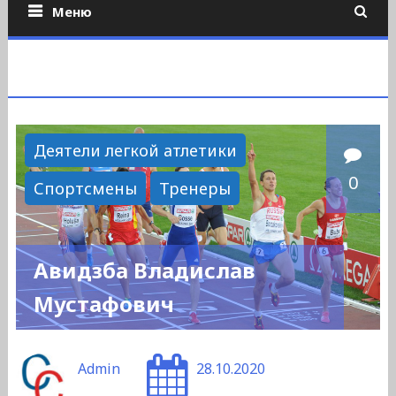
Меню
Деятели легкой атлетики
0
Спортсмены
Тренеры
Авидзба Владислав
Мустафович
Admin
28.10.2020