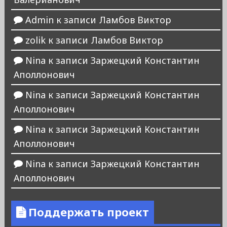
Admin
к записи
Ламбов Виктор
zolik
к записи
Ламбов Виктор
Nina
к записи
Заржецкий Константин
Аполлонович
Nina
к записи
Заржецкий Константин
Аполлонович
Nina
к записи
Заржецкий Константин
Аполлонович
Nina
к записи
Заржецкий Константин
Аполлонович
Поддержать проект