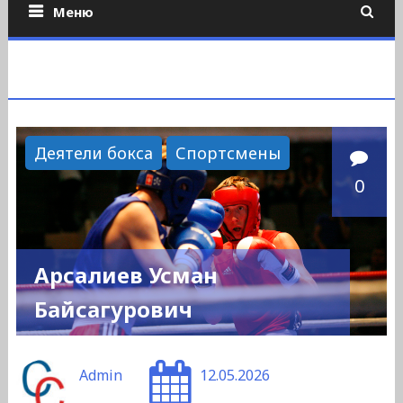
Меню
Деятели бокса
Спортсмены
0
Арсалиев Усман
Байсагурович
Admin
12.05.2026