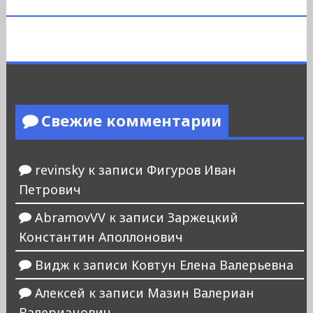
Свежие комментарии
revinsky
к записи
Фигуров Иван
Петрович
AbramovVV
к записи
Заржецкий
Константин Аполлонович
Видж
к записи
Ковтун Елена Валерьевна
Алексей
к записи
Мазин Валериан
Валерианович