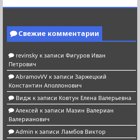
Свежие комментарии
revinsky
к записи
Фигуров Иван
Петрович
AbramovVV
к записи
Заржецкий
Константин Аполлонович
Видж
к записи
Ковтун Елена Валерьевна
Алексей
к записи
Мазин Валериан
Валерианович
Admin
к записи
Ламбов Виктор