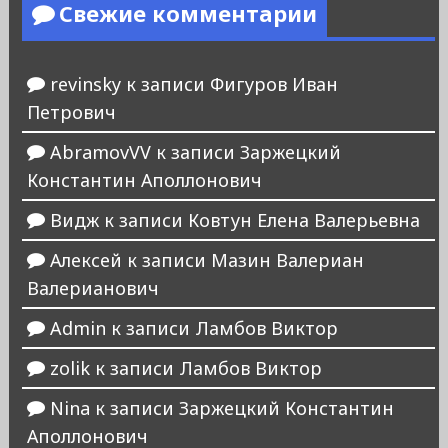
Свежие комментарии
revinsky
к записи
Фигуров Иван
Петрович
AbramovVV
к записи
Заржецкий
Константин Аполлонович
Видж
к записи
Ковтун Елена Валерьевна
Алексей
к записи
Мазин Валериан
Валерианович
Admin
к записи
Ламбов Виктор
zolik
к записи
Ламбов Виктор
Nina
к записи
Заржецкий Константин
Аполлонович